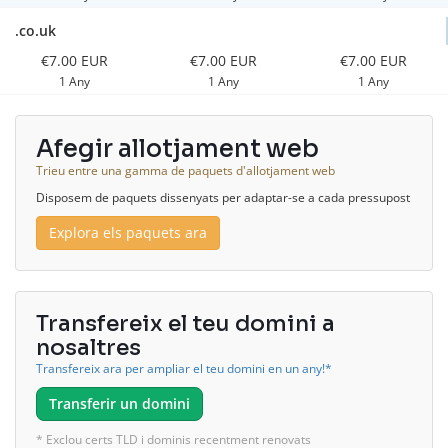
.co.uk
€7.00 EUR
€7.00 EUR
€7.00 EUR
1 Any
1 Any
1 Any
Afegir allotjament web
Trieu entre una gamma de paquets d'allotjament web
Disposem de paquets dissenyats per adaptar-se a cada pressupost
Explora els paquets ara
Transfereix el teu domini a
nosaltres
Transfereix ara per ampliar el teu domini en un any!*
Transferir un domini
* Exclou certs TLD i dominis recentment renovats