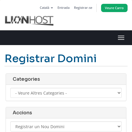
Català
Entrada
Registrar-se
Veure Carro
Canv
la
nave
Registrar Domini
Categories
Accions