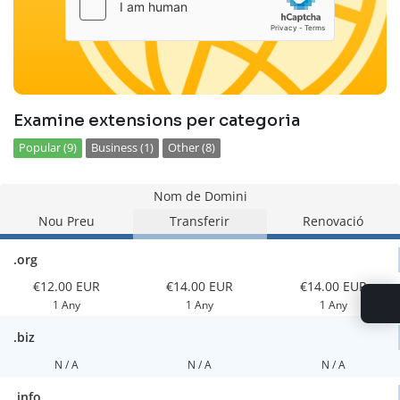
Examine extensions per categoria
Popular (9)
Business (1)
Other (8)
Nom de Domini
Nou Preu
Transferir
Renovació
.org
€12.00 EUR
€14.00 EUR
€14.00 EUR
1 Any
1 Any
1 Any
.biz
N / A
N / A
N / A
.info