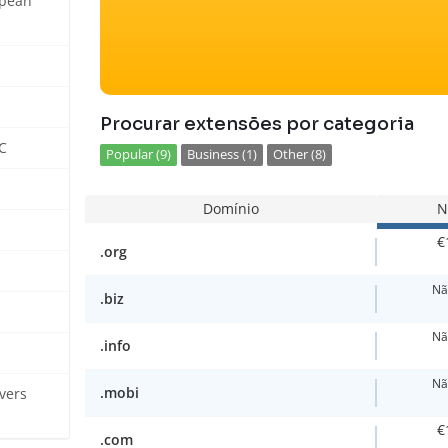
opean
Procurar extensões por categoria
C
Popular (9)
Business (1)
Other (8)
Domínio
N
€
.org
Nã
.biz
Nã
.info
Nã
.mobi
vers
€
.com