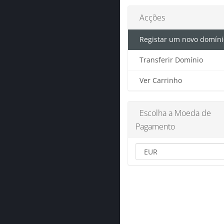
Acções
Registar um novo domíni
Transferir Domínio
Ver Carrinho
Escolha a Moeda de
Pagamento