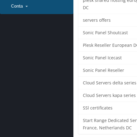
plesk shared hosting eur
Conta
DC
servers offers
Sonic Panel Shoutcast
Plesk Reseller European D
Sonic Panel Icecast
Sonic Panel Reseller
Cloud Servers delta series
Cloud Servers kapa series
SSl certificates
Start Range Dedicated Ser
France, Netherlands DC