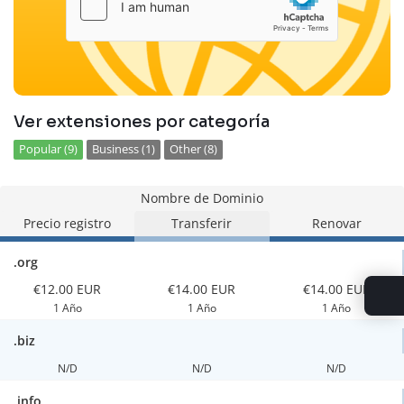
Ver extensiones por categoría
Popular (9)
Business (1)
Other (8)
Nombre de Dominio
Precio registro
Transferir
Renovar
.org
€12.00 EUR
€14.00 EUR
€14.00 EUR
1 Año
1 Año
1 Año
.biz
N/D
N/D
N/D
.info