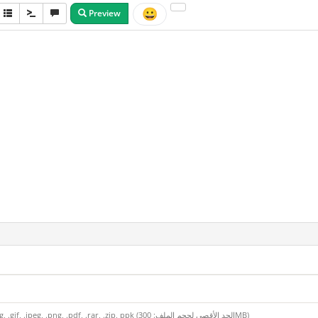
😀
Preview
إمتدادات الملفات المرفقة المسموح بها: .jpg, .gif, .jpeg, .png, .pdf, .rar, .zip, ppk (الحد الأقصى لحجم الملف: 300MB)