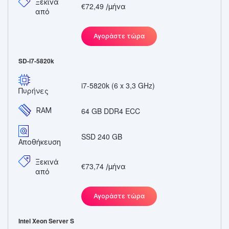
Ξεκινά
€72,49
/μήνα
από
Αγοράστε τώρα
SD-i7-5820k
i7-5820k (6 x 3,3 GHz)
Πυρήνες
RAM
64 GB DDR4 ECC
SSD 240 GB
Αποθήκευση
Ξεκινά
€73,74
/μήνα
από
Αγοράστε τώρα
Intel Xeon Server S