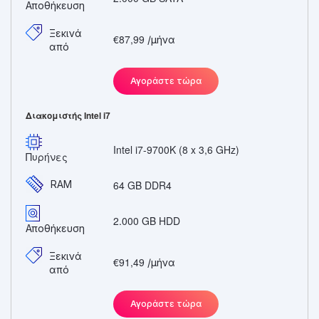
Αποθήκευση
Ξεκινά
€87,99
/μήνα
από
Αγοράστε τώρα
Διακομιστής Intel i7
Intel i7-9700K (8 x 3,6 GHz)
Πυρήνες
RAM
64 GB DDR4
2.000 GB HDD
Αποθήκευση
Ξεκινά
€91,49
/μήνα
από
Αγοράστε τώρα