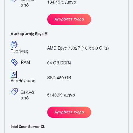
134,49 €
/μήνα
από
Αγοράστε τώρα
Διακομιστής Epyc M
AMD Epyc 7302P (16 x 3,0 GHz)
Πυρήνες
RAM
64 GB DDR4
SSD 480 GB
Αποθήκευση
Ξεκινά
€143,99
/μήνα
από
Αγοράστε τώρα
Intel Xeon Server XL