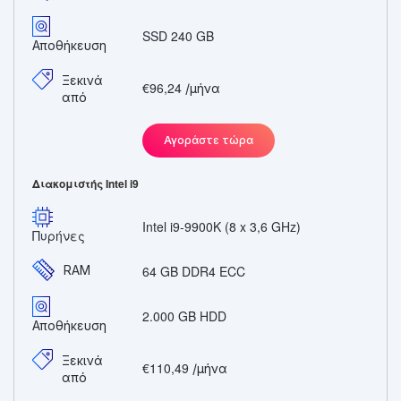
SSD 240 GB
Αποθήκευση
Ξεκινά
€96,24
/μήνα
από
Αγοράστε τώρα
Διακομιστής Intel i9
Intel i9-9900K (8 x 3,6 GHz)
Πυρήνες
RAM
64 GB DDR4 ECC
2.000 GB HDD
Αποθήκευση
Ξεκινά
€110,49
/μήνα
από