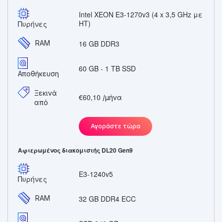
Intel XEON E3-1270v3 (4 x 3,5 GHz με
HT)
Πυρήνες
RAM
16 GB DDR3
60 GB - 1 TB SSD
Αποθήκευση
Ξεκινά
€60,10
/μήνα
από
Αγοράστε τώρα
Αφιερωμένος διακομιστής DL20 Gen9
E3-1240v5
Πυρήνες
RAM
32 GB DDR4 ECC