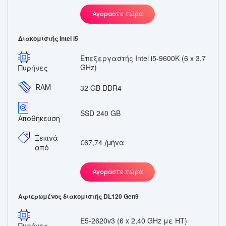
Αγοράστε τώρα
Διακομιστής Intel i5
Επεξεργαστής Intel i5-9600K (6 x 3,7
GHz)
Πυρήνες
RAM
32 GB DDR4
SSD 240 GB
Αποθήκευση
Ξεκινά
€67,74
/μήνα
από
Αγοράστε τώρα
Αφιερωμένος διακομιστής DL120 Gen9
E5-2620v3 (6 x 2,40 GHz με HT)
Πυρήνες