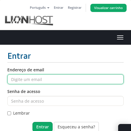
Português
Entrar
Registrar
Visualizar carrinho
Alter
nave
Entrar
Endereço de email
Senha de acesso
Lembrar
Esqueceu a senha?