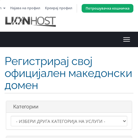
an
Најава на профил
Креирај профил
Потрошувачка кошничка
Вклу
ја
нави
Регистрирај свој
официјален македонски
домен
Категории