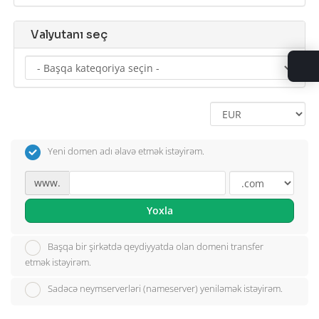
Valyutanı seç
Yeni domen adı əlavə etmək istəyirəm.
www.
Yoxla
Başqa bir şirkətdə qeydiyyatda olan domeni transfer
etmək istəyirəm.
Sadəcə neymserverləri (nameserver) yeniləmək istəyirəm.