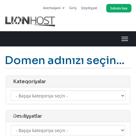
Azerbaijani
Giriş
Qeydiyyat
Səbətə bax
Naviq
keçid
Domen adınızı seçin...
Kateqoriyalar
Əməliyyatlar