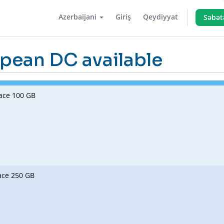
Azerbaijani
Giriş
Qeydiyyat
Səbət
pean DC available
ace 100 GB
ace 250 GB