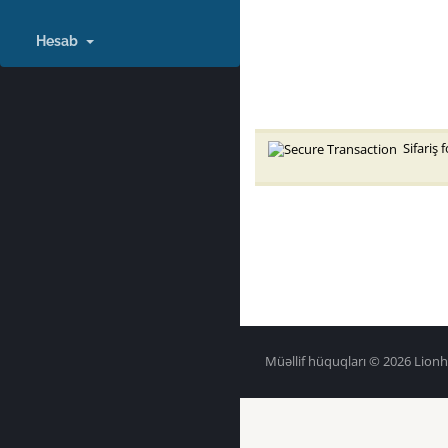
Hesab
Sifariş 
Müəllif hüquqları © 2026 Lion