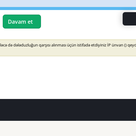
Davam et
əcə də dələduzluğun qarşısı alınması üçün istifadə etdiyiniz İP ünvan (
) qey