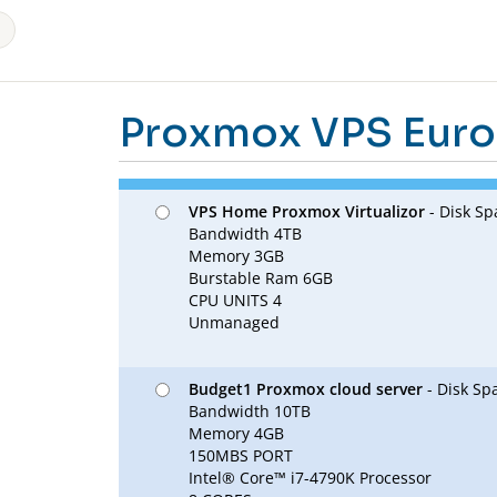
Proxmox VPS Euro
VPS Home Proxmox Virtualizor
- Disk Sp
Bandwidth 4TB
Memory 3GB
Burstable Ram 6GB
CPU UNITS 4
Unmanaged
Budget1 Proxmox cloud server
- Disk Sp
Bandwidth 10TB
Memory 4GB
150MBS PORT
Intel® Core™ i7-4790K Processor