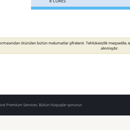
8 CORES
formasından ötürülən bütün məlumatlar şifrələnir. Təhlükəsizlik məqsədilə, el
alınmışdır.
host Premium Services. Bütün hüquqlar qorunur.