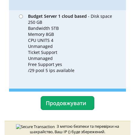
Budget Server 1 cloud based
- Disk space
250 GB
Bandwidth 5TB
Memory 8GB
CPU UNITS 4
Unmanaged
Ticket Support
Unmanaged
Free Support yes
/29 pool 5 ips available
Продовжувати
З метою безпеки та перевірки на
шахрайство, Ваш IP (
) буде збережений.