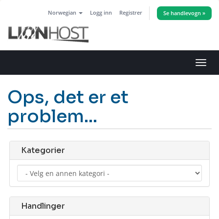
Norwegian
Logg inn
Registrer
Se handlevogn »
Bytt
navig
Ops, det er et
problem...
Kategorier
Handlinger