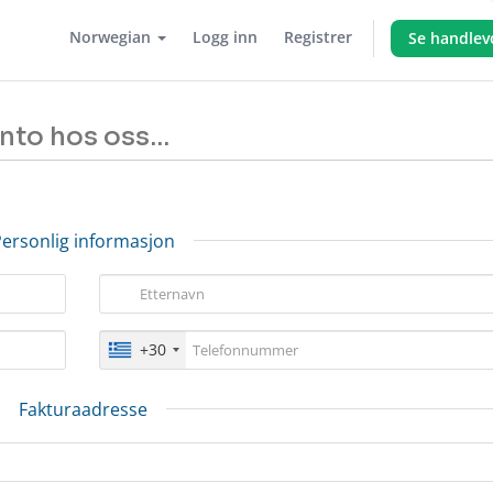
Norwegian
Logg inn
Registrer
Se handlev
to hos oss...
ersonlig informasjon
+30
Fakturaadresse