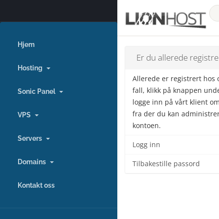
Hjem
Er du allerede registre
Hosting
Allerede er registrert hos 
fall, klikk på knappen unde
Sonic Panel
logge inn på vårt klient o
fra der du kan administre
VPS
kontoen.
Servers
Logg inn
Domains
Tilbakestille passord
Kontakt oss