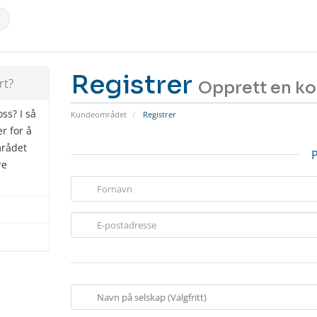
Registrer
rt?
Opprett en kon
oss? I så
Kundeområdet
Registrer
r for å
mrådet
P
re