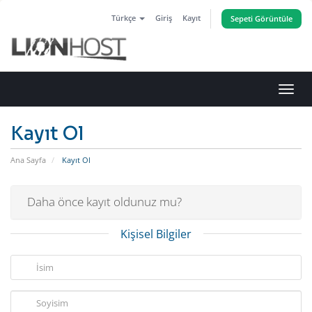
Türkçe
Giriş
Kayıt
Sepeti Görüntüle
Gezi
değiş
Kayıt Ol
Ana Sayfa
Kayıt Ol
Daha önce kayıt oldunuz mu?
Kişisel Bilgiler