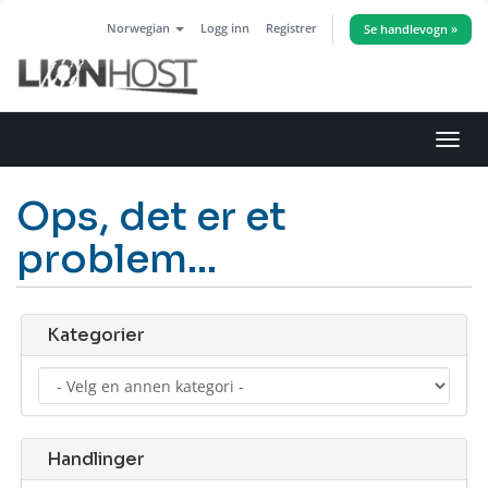
Norwegian
Logg inn
Registrer
Se handlevogn »
Bytt
navig
Ops, det er et
problem...
Kategorier
Handlinger