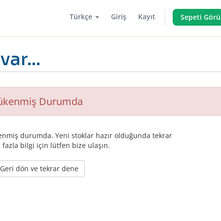
Türkçe
Giriş
Kayıt
Sepeti Görü
ar...
ükenmiş Durumda
nmiş durumda. Yeni stoklar hazır olduğunda tekrar
azla bilgi için lütfen bize ulaşın.
eri dön ve tekrar dene