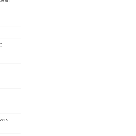
opean
C
vers