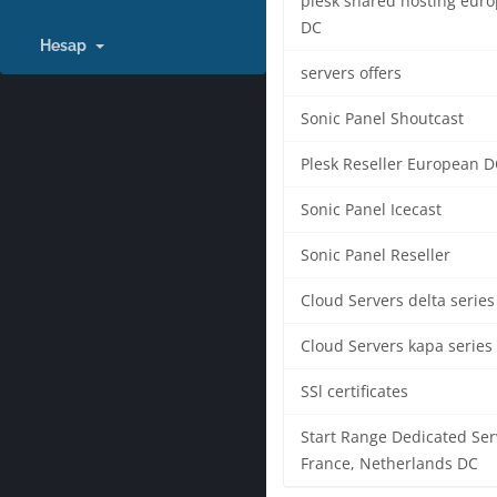
plesk shared hosting eur
DC
Hesap
servers offers
Sonic Panel Shoutcast
Plesk Reseller European D
Sonic Panel Icecast
Sonic Panel Reseller
Cloud Servers delta series
Cloud Servers kapa series
SSl certificates
Start Range Dedicated Ser
France, Netherlands DC