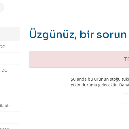
Üzgünüz, bir sorun v
 DC
T
n DC
Şu anda bu ürünün stoğu tüke
etkin duruma gelecektir. Daha f
G
ilable