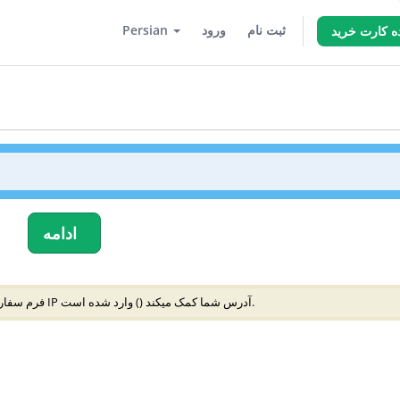
ثبت نام
ورود
Persian
ه کارت خرید
ادامه
) وارد شده است.
فرم سفارش در محیط امنی ایجاد میشود و به جلوگیری از تقلب با IP آدرس شما کمک میکند (