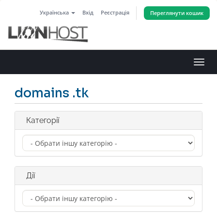
Українська
Вхід
Реєстрація
Переглянути кошик
Пере
наві
domains .tk
Категорії
Дії