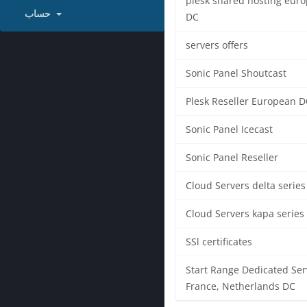
plesk shared hosting eur
حساب
DC
servers offers
Sonic Panel Shoutcast
Plesk Reseller European D
Sonic Panel Icecast
Sonic Panel Reseller
Cloud Servers delta series
Cloud Servers kapa series
SSl certificates
Start Range Dedicated Ser
France, Netherlands DC