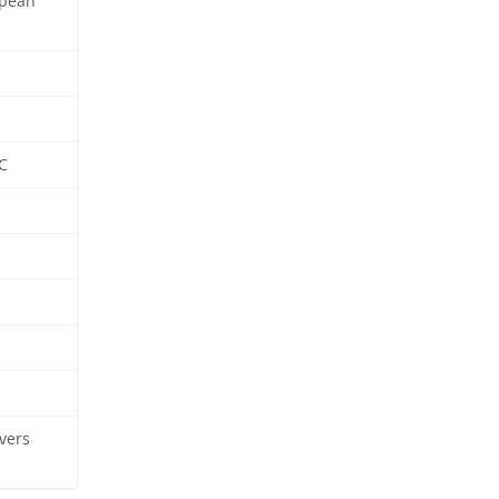
opean
C
vers