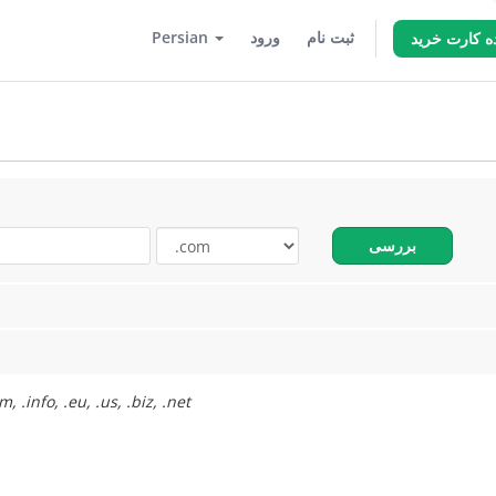
Persian
ورود
ثبت نام
ه کارت خرید
بررسی
ثبت رایگان دامنه تنها برای افزایش موارد : .com, .info, .eu, .us, .biz, .net