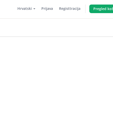
Hrvatski
Prijava
Registtracija
Pregled koš