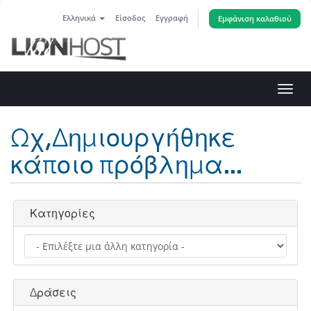
Ελληνικά
Είσοδος
Εγγραφή
Εμφάνιση καλαθιού
Toggl
navig
Ωχ,Δημιουργήθηκε
κάποιο πρόβλημα...
Κατηγορίες
Δράσεις