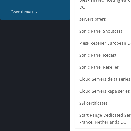
plesk shared hosting eur
DC
Contul meu
servers offers
Sonic Panel Shoutcast
Plesk Reseller European D
Sonic Panel Icecast
Sonic Panel Reseller
Cloud Servers delta series
Cloud Servers kapa series
SSl certificates
Start Range Dedicated Ser
France, Netherlands DC