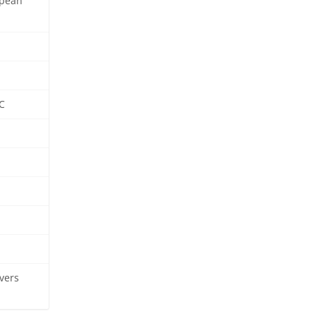
opean
C
vers