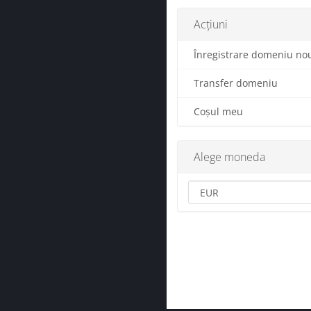
Acțiuni
Înregistrare domeniu no
Transfer domeniu
Coșul meu
Alege moneda