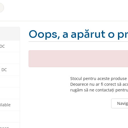
Oops, a apărut o p
 DC
n DC
Stocul pentru aceste produse s
Deoarece nu ar fi corect să a
rugăm să ne contactați pentr
Naviga
ilable