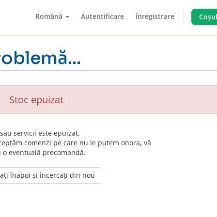
Română
Autentificare
Înregistrare
Coșu
roblemă...
Stoc epuizat
au servicii este epuizat.
cceptăm comenzi pe care nu le putem onora, vă
u o eventuală precomandă.
ți înapoi și încercați din nou