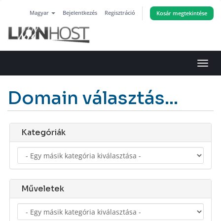
Magyar
Bejelentkezés
Regisztráció
Kosár megtekintése
Váltá
a
navig
Domain választás...
Kategóriák
Műveletek