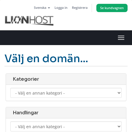
Svenska
Logga in
Registrera
Se kundvagnen
Växla
navig
Välj en domän...
Kategorier
Handlingar