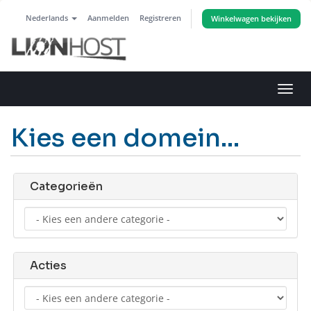
Nederlands
Aanmelden
Registreren
Winkelwagen bekijken
Navig
in-/u
Kies een domein...
Categorieën
Acties