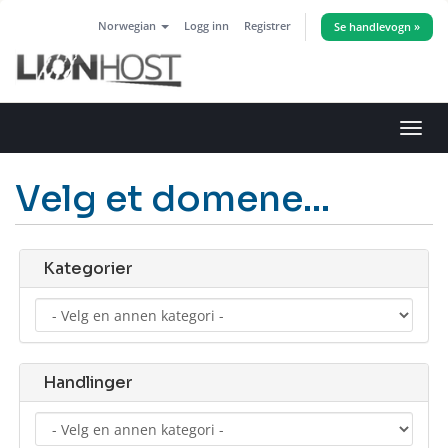
Norwegian
Logg inn
Registrer
Se handlevogn »
Bytt
navig
Velg et domene...
Kategorier
Handlinger