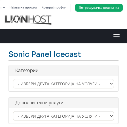
an
Најава на профил
Креирај профил
Потрошувачка кошничка
Вклу
ја
нави
Sonic Panel Icecast
Категории
Дополнителни услуги