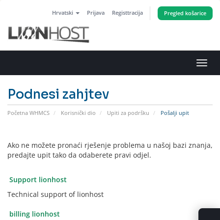
Hrvatski
Prijava
Registtracija
Pregled košarice
Preba
navig
Podnesi zahjtev
Početna WHMCS
Korisnički dio
Upiti za podršku
Pošalji upit
Ako ne možete pronaći rješenje problema u našoj bazi znanja,
predajte upit tako da odaberete pravi odjel.
Support lionhost
Technical support of lionhost
billing lionhost