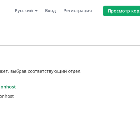
Русский
Вход
Регистрация
Просмотр ко
икет, выбрав соответствующий отдел.
lionhost
lionhost