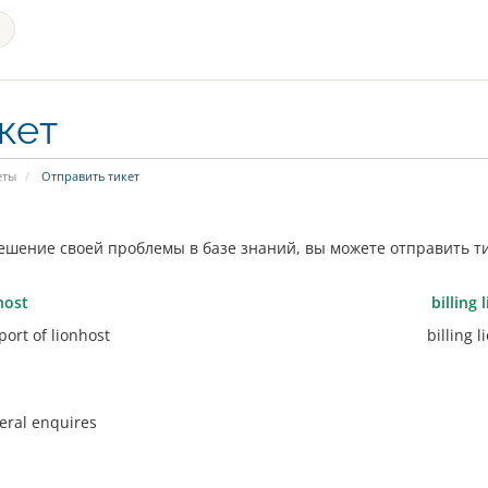
кет
еты
Отправить тикет
ешение своей проблемы в базе знаний, вы можете отправить т
host
billing 
ort of lionhost
billing 
eral enquires