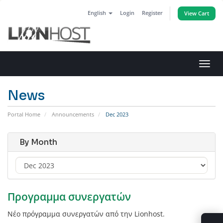
English
Login
Register
View Cart
Toggl
navig
News
Portal Home
Announcements
Dec 2023
By Month
Προγραμμα συνεργατών
Νέο πρόγραμμα συνεργατών από την Lionhost.