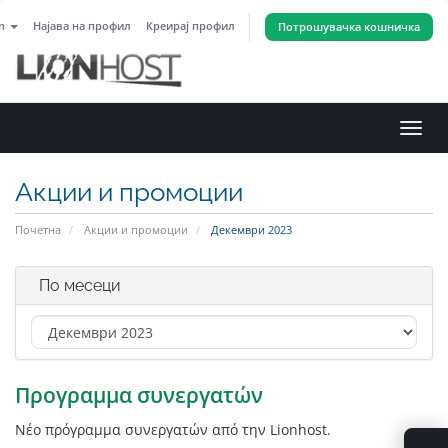
an
Најава на профил
Креирај профил
Потрошувачка кошничка
Вклу
ја
нави
Акции и промоции
Почетна
Акции и промоции
Декември 2023
По месеци
Προγραμμα συνεργατών
Νέο πρόγραμμα συνεργατών από την Lionhost.