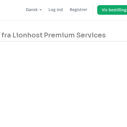
Dansk
Log ind
Registrer
Vis bestillin
e fra Lionhost Premium Services