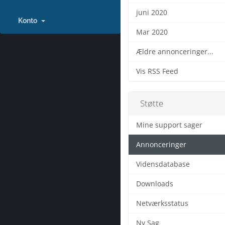
juni 2020
Konto
Mar 2020
Ældre annonceringer...
Vis RSS Feed
Støtte
Mine support sager
Annonceringer
Vidensdatabase
Downloads
Netværksstatus
Ny Sag