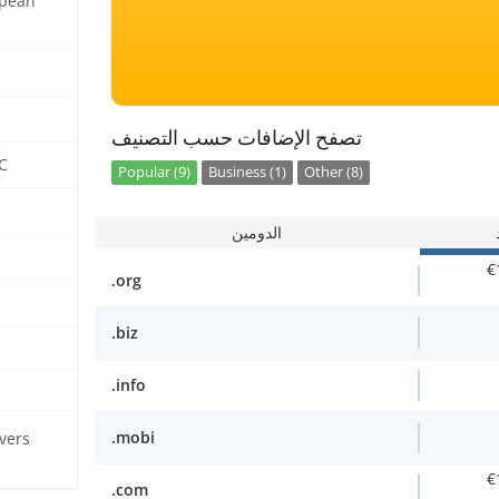
opean
تصفح الإضافات حسب التصنيف
C
Popular (9)
Business (1)
Other (8)
الدومين
€
.org
.biz
.info
.mobi
vers
€
.com