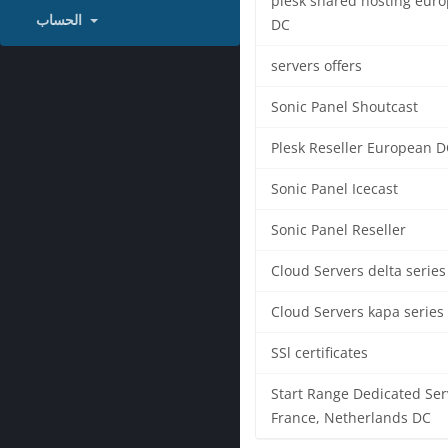
plesk shared hosting eur
الحساب
DC
servers offers
Sonic Panel Shoutcast
Plesk Reseller European D
Sonic Panel Icecast
Sonic Panel Reseller
Cloud Servers delta series
Cloud Servers kapa series
SSl certificates
Start Range Dedicated Ser
France, Netherlands DC