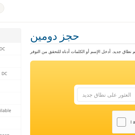
حجز دومين
 DC
n DC
ilable