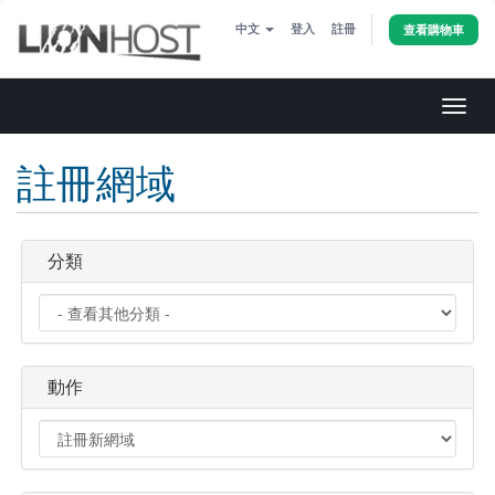
中文
登入
註冊
查看購物車
切
換
導
註冊網域
覽
分類
動作