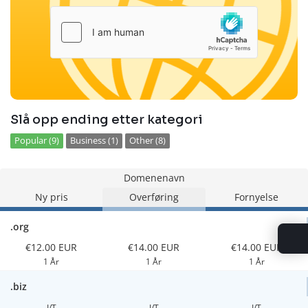
Slå opp ending etter kategori
Popular (9)
Business (1)
Other (8)
Domenenavn
Ny pris
Overføring
Fornyelse
.org
€12.00 EUR
€14.00 EUR
€14.00 EUR
1 År
1 År
1 År
.biz
I/T
I/T
I/T