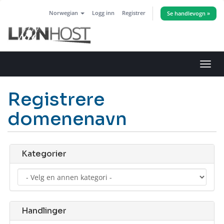
Norwegian
Logg inn
Registrer
Se handlevogn »
Bytt
navig
Registrere
domenenavn
Kategorier
Handlinger