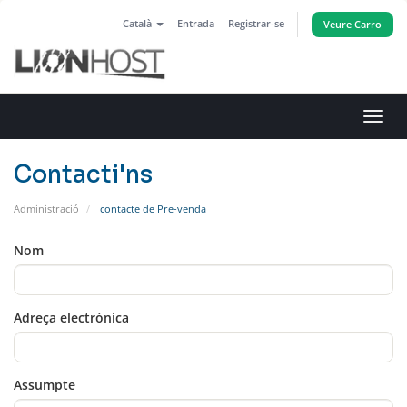
Català
Entrada
Registrar-se
Veure Carro
Canv
la
nave
Contacti'ns
Administració
contacte de Pre-venda
Nom
Adreça electrònica
Assumpte