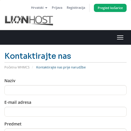
Hrvatski
Prijava
Registtracija
Pregled košarice
Preba
navig
Kontaktirajte nas
Početna WHMCS
Kontaktirajte nas prije narudžbe
Naziv
E-mail adresa
Predmet