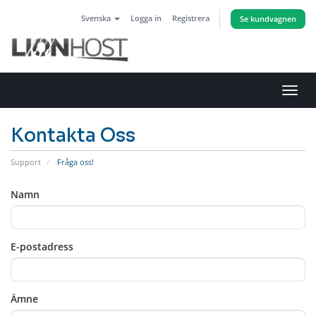
Svenska
Logga in
Registrera
Se kundvagnen
Växla
navig
Kontakta Oss
Support
Fråga oss!
Namn
E-postadress
Ämne