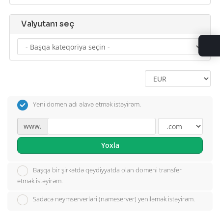
Valyutanı seç
Yeni domen adı əlavə etmək istəyirəm.
www.
Yoxla
Başqa bir şirkətdə qeydiyyatda olan domeni transfer
etmək istəyirəm.
Sadəcə neymserverləri (nameserver) yeniləmək istəyirəm.