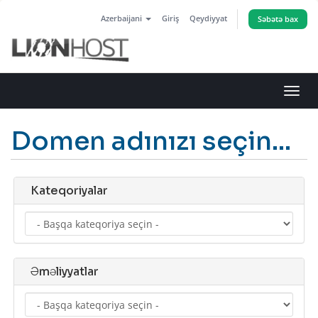
Azerbaijani
Giriş
Qeydiyyat
Səbətə bax
Naviq
keçid
Domen adınızı seçin...
Kateqoriyalar
Əməliyyatlar