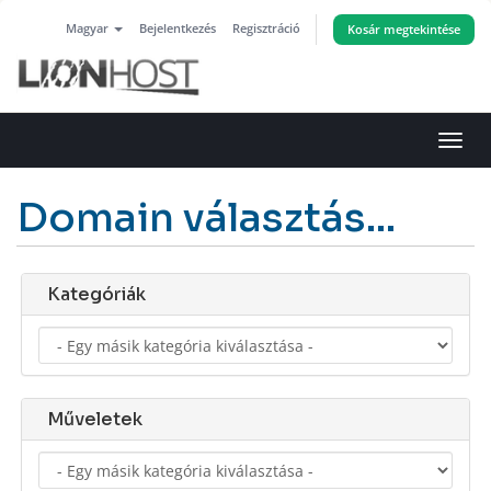
Magyar
Bejelentkezés
Regisztráció
Kosár megtekintése
Váltá
a
navig
Domain választás...
Kategóriák
Műveletek