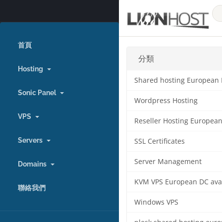
首頁
分類
Hosting
Shared hosting European
Sonic Panel
Wordpress Hosting
VPS
Reseller Hosting Europea
Servers
SSL Certificates
Server Management
Domains
KVM VPS European DC ava
聯絡我們
Windows VPS