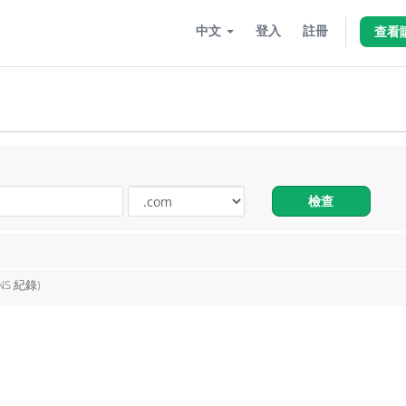
中文
登入
註冊
查看
檢查
S 紀錄)