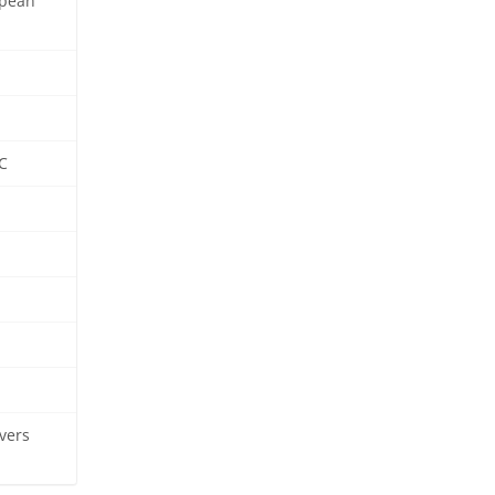
opean
C
vers