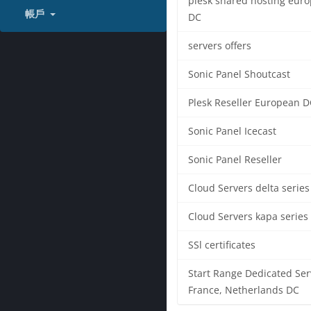
plesk shared hosting eur
帳戶
DC
servers offers
Sonic Panel Shoutcast
Plesk Reseller European D
Sonic Panel Icecast
Sonic Panel Reseller
Cloud Servers delta series
Cloud Servers kapa series
SSl certificates
Start Range Dedicated Ser
France, Netherlands DC