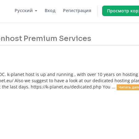
Русский
Вход
Регистрация
Просмотр ко
onhost Premium Services
C. k-planet host is up and running , with over 10 years on hosting
net.eu/ Also we suggest to have a look at our dedicated hosting pla
he last days. https://k-planet.eu/dedicated.php You ...
Читать дале