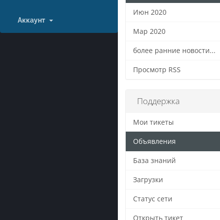
Июн 2020
Аккаунт
Мар 2020
более ранние новости...
Просмотр RSS
Поддержка
Мои тикеты
Объявления
База знаний
Загрузки
Статус сети
Открыть тикет