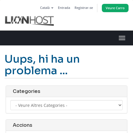
Català
Entrada
Registrar-se
Veure Carro
Canv
la
nave
Uups, hi ha un
problema ...
Categories
Accions