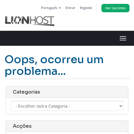
Português
Entrar
Registar
Ver Carrinho
Alter
nave
Oops, ocorreu um
problema...
Categorias
Acções