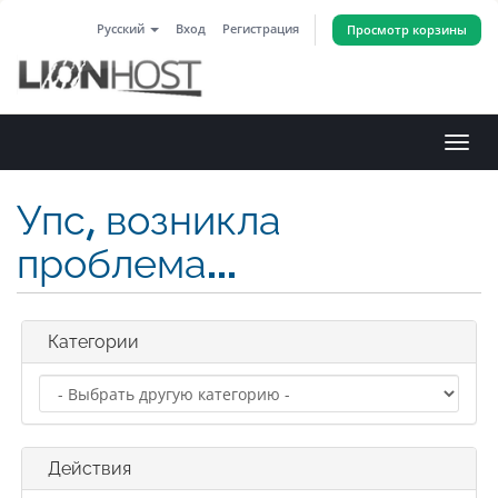
Русский
Вход
Регистрация
Просмотр корзины
Пере
нави
Упс, возникла
проблема...
Категории
Действия