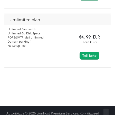
Umlimited plan
Unlimited Bandwidth
Unlimited Gb Disk Space
€4.99 EUR
POP3/SMTP Mail unlimited
Domain parking 1
Kord kuus
No Setup Fee
Telli kohe
Autoriõigus © 2026 Lionhost Premium Services. Kõik õigused