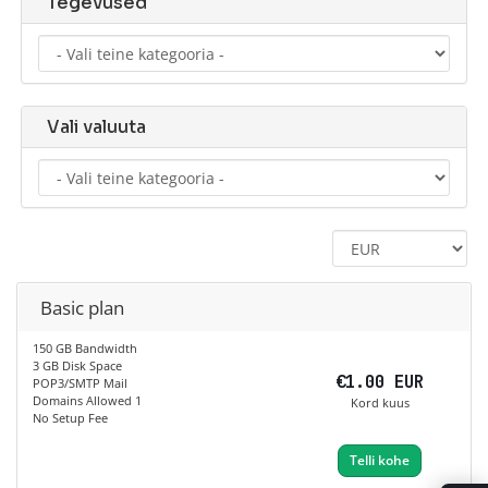
Tegevused
Vali valuuta
Basic plan
150 GB Bandwidth
3 GB Disk Space
€1.00 EUR
POP3/SMTP Mail
Domains Allowed 1
Kord kuus
No Setup Fee
Telli kohe