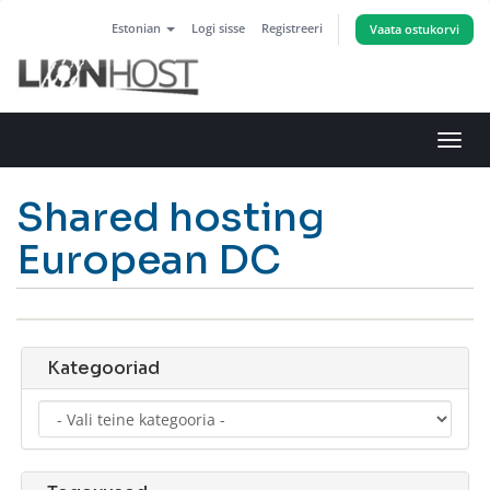
Estonian
Logi sisse
Registreeri
Vaata ostukorvi
Lülit
navig
Shared hosting
European DC
Kategooriad