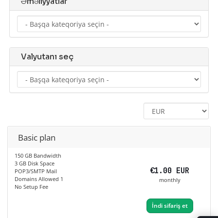
Əməliyyatlar
Valyutanı seç
Basic plan
150 GB Bandwidth
3 GB Disk Space
€1.00 EUR
POP3/SMTP Mail
Domains Allowed 1
monthly
No Setup Fee
İndi sifariş et