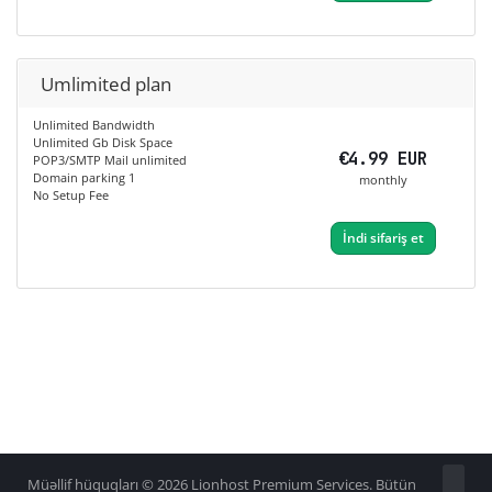
Umlimited plan
Unlimited Bandwidth
Unlimited Gb Disk Space
€4.99 EUR
POP3/SMTP Mail unlimited
Domain parking 1
monthly
No Setup Fee
İndi sifariş et
Müəllif hüquqları © 2026 Lionhost Premium Services. Bütün