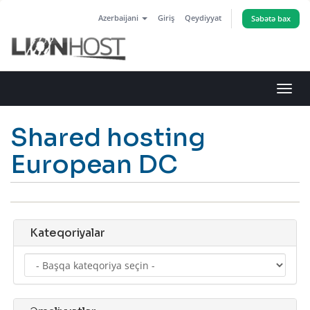
Azerbaijani
Giriş
Qeydiyyat
Səbətə bax
Naviq
keçid
Shared hosting
European DC
Kateqoriyalar