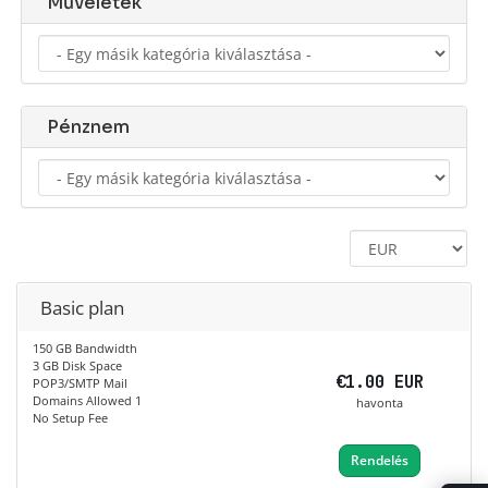
Műveletek
Pénznem
Basic plan
150 GB Bandwidth
3 GB Disk Space
€1.00 EUR
POP3/SMTP Mail
Domains Allowed 1
havonta
No Setup Fee
Rendelés