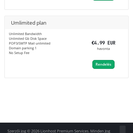
Umlimited plan
Unlimited Bandwidth
Unlimited Gb Disk Space
€4.99 EUR
POP3/SMTP Mail unlimited
Domain parking 1
havonta
No Setup Fee
Rendelés
Szerzői jog © 2026 Lionhost Premium Services. Minden Jog