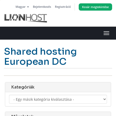
Magyar
Bejelentkezés
Regisztráció
Kosár megtekintése
Váltá
a
navig
Shared hosting
European DC
Kategóriák