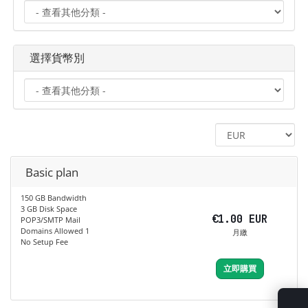
選擇貨幣別
Basic plan
150 GB Bandwidth
3 GB Disk Space
€1.00 EUR
POP3/SMTP Mail
Domains Allowed 1
月繳
No Setup Fee
立即購買