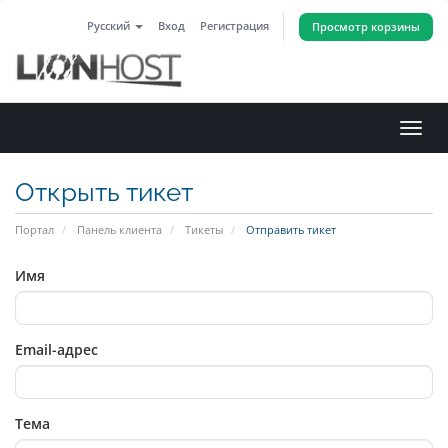
Русский
Вход
Регистрация
Просмотр корзины
Пере
нави
Открыть тикет
Портал
Панель клиента
Тикеты
Отправить тикет
Имя
Email-адрес
Тема