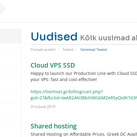
Uudised
Kõik uusimad a
Portaali avaleht
Teated
Vanemad Teated
Cloud VPS SSD
Happy to launch our Production Line with Cloud SSD
your VPS: fast and cost-effective!
https://lionhost.gr/billing/cart.php?
gid=27&fbclid=IwAR24N3BbhtWG6MZeR5yQIdK7d3
31st Juuli 2019
Shared hosting
Shared Hosting on Affordable Prices. Greek DC Avai