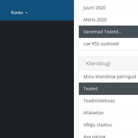
Juuni 2020
Konto
Märts 2020
Vanemad Teated...
Loe RSS uudiseid
Klienditugi
Minu klienditoe päringud
Teated
Teadmistebaas
Allalaetav
Võrgu staatus
Ava päring