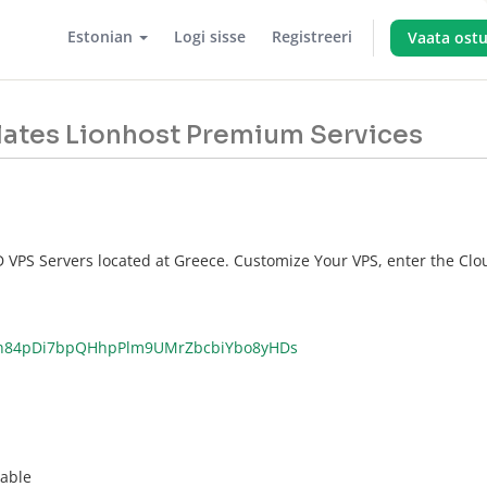
Estonian
Logi sisse
Registreeri
Vaata ostu
lates Lionhost Premium Services
 VPS Servers located at Greece. Customize Your VPS, enter the Clo
h84pDi7bpQHhpPlm9UMrZbcbiYbo8yHDs
lable